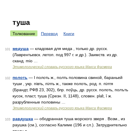
туша
Толкование
Перевод
Книги
медуша
— кладовая для меда , только др. русск.
101
(Лаврентьевск. летоп. под 997 г. и др.). Заимств. из др.
сканд. mio …
Этимологический словарь русского языка Макса Фасмера
полоть
— I полоть ж., полть половина свиной, бараньей
102
туши , укр. пiвть, пiлть ж., также полоть, род. п. пiлтя
(Брандт, РФВ 23, 302), блр. поўць, др. русск. полоть, полъть
кусок, пласт, туша (Срезн. II, 1148), словен. рlа̑t, ȋ ж.
разрубленные половины …
Этимологический словарь русского языка Макса Фасмера
равдушка
— ободранная туша морского зверя . Возм., из
103
раушка (см.), согласно Калиме (196 и сл.). Затруднительно