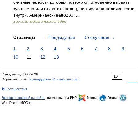
сильные челюсти которых позволяют мгновенно вырвать
кусок тела или отхватить палец, невзирая на наличие кости
внутри. Американские&#8230; …
Биологическая энциклопедия
Страницы
←
Предыдущая
Следующая
→
1
2
3
4
5
6
7
8
9
10
11
12
13
© Академик, 2000-2026
18+
Обратная связь:
Техподдержка
,
Реклама на сайте
👣 Путешествия
Экспорт словарей на сайты
, сделанные на PHP,
Joomla,
Drupal,
WordPress, MODx.