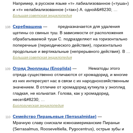
Например, в русском языке «т» лабиализованное («туша»)
и «т» нелабиализованное («так») А. одной&#8230; …
Большая советская энциклопедия
Скребмашина
— предназначается для удаления
108
щетины со свиных туш. В зависимости от расположения
обрабатываемой туши С. подразделяют на горизонтально
поперечные (периодического действия), горизонтально
продольные и вертикальные (непрерывного действия). В …
Большая советская энциклопедия
Отряд Эноплиды (Enoplida)
— Нематоды этого
109
отряда существенно отличаются от хромадорид, и многие
из них интересуют нас в связи с их народнохозяйственным
значением. В отличие от хромадорид кутикула у эноплид
гладкая, не кольчатая. Голова, как у хромадорид,
несет&#8230; …
Биологическая энциклопедия
Семейство Пираньевые (Serrasalmidae)
—
110
Мрачную славу снискали южноамериканские Пираньи
(Serrasalmus, Rooseveltiella, Pygocentrus), острые зубы и