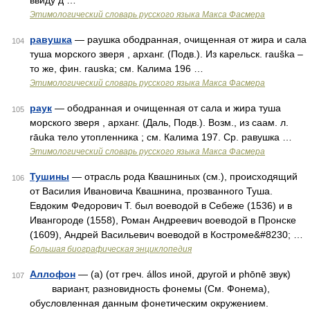
ввиду д …
Этимологический словарь русского языка Макса Фасмера
равушка
— раушка ободранная, очищенная от жира и сала
104
туша морского зверя , арханг. (Подв.). Из карельск. rauška –
то же, фин. rauska; см. Калима 196 …
Этимологический словарь русского языка Макса Фасмера
раук
— ободранная и очищенная от сала и жира туша
105
морского зверя , арханг. (Даль, Подв.). Возм., из саам. л.
rāukа тело утопленника ; см. Калима 197. Ср. равушка …
Этимологический словарь русского языка Макса Фасмера
Тушины
— отрасль рода Квашниных (см.), происходящий
106
от Василия Ивановича Квашнина, прозванного Туша.
Евдоким Федорович Т. был воеводой в Себеже (1536) и в
Ивангороде (1558), Роман Андреевич воеводой в Пронске
(1609), Андрей Васильевич воеводой в Костроме&#8230; …
Большая биографическая энциклопедия
Аллофон
— (а) (от греч. állos иной, другой и phōnē звук)
107
вариант, разновидность фонемы (См. Фонема),
обусловленная данным фонетическим окружением.